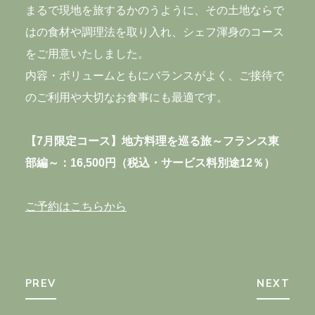
Azabudai, Minato-ku, Tokyo, 106-0041, Japan
まるで現地を旅するかのうように、その土地ならで
はの食材や調理法を取り入れ、シェフ渾身のコース
Nearest station
をご用意いたしました。
・Kamiyacho Station: directly connected to
内容・ボリュームともにバランスがよく、ご接待で
Exit 5
のご利用や大切なお食事にも最適です。
・Roppongi-itchome Station: 10-minute walk
【7月限定コース】地方料理を巡る旅～フランス東
LUNCH 11:00-15:00(L.O.14:00)
部編～：16,500円（税込・サービス料別途12％）
DINNER 18:00-23:00(L.O.22:00)
Irregular holidays
ご予約はこちらから
PREV
NEXT