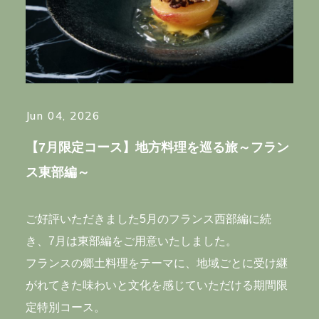
CONTACT
RECRUIT
PRIVACY POLICY
Jun 04, 2026
Hills House
【7月限定コース】地方料理を巡る旅～フラン
ス東部編～
ご好評いただきました5月のフランス西部編に続
き、7月は東部編をご用意いたしました。
フランスの郷土料理をテーマに、地域ごとに受け継
がれてきた味わいと文化を感じていただける期間限
33F Azabudai Hills Mori JP Tower, 1-3-1,
定特別コース。