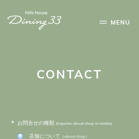
HOME
MENU
PRODUCER
CONTACT
PATISSERIE
RESERVATION
INFORMATION
*
お問合せの種類
(Inquiries about shop or media)
ACCESS
店舗について
（about shop）