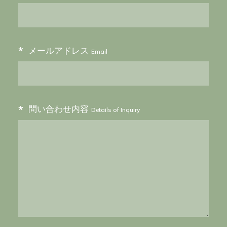
Azabudai, Minato-ku, Tokyo, 106-0041, Japan
Nearest station
・Kamiyacho Station: directly connected to
*
メールアドレス
Email
Exit 5
・Roppongi-itchome Station: 10-minute walk
LUNCH 11:00-15:00(L.O.14:00)
*
問い合わせ内容
Details of Inquiry
DINNER 18:00-23:00(L.O.22:00)
Irregular holidays