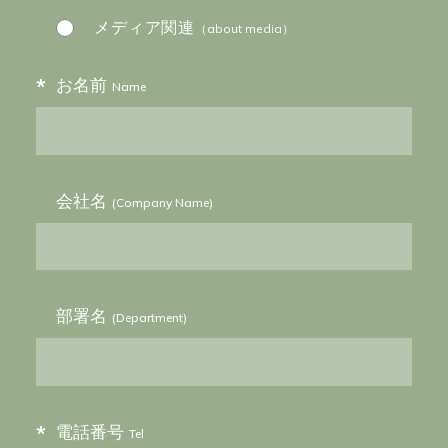
メディア関連
（about media）
CONTACT
*
RECRUIT
お名前
Name
PRIVACY POLICY
Hills House
会社名
(Company Name)
部署名
(Department)
33F Azabudai Hills Mori JP Tower, 1-3-1,
*
電話番号
Tel