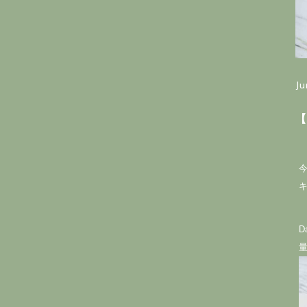
Ju
【
今
D