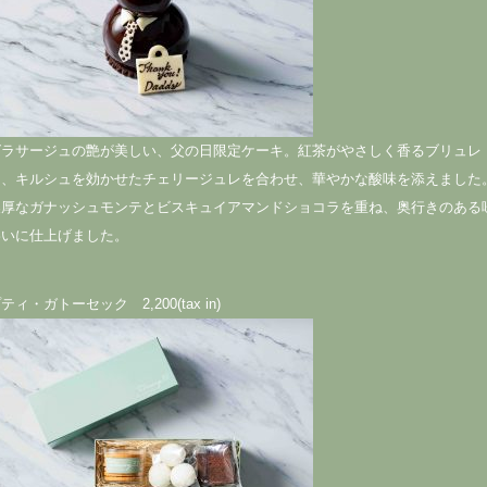
グラサージュの艶が美しい、父の日限定ケーキ。紅茶がやさしく香るブリュレ
に、キルシュを効かせたチェリージュレを合わせ、華やかな酸味を添えました
濃厚なガナッシュモンテとビスキュイアマンドショコラを重ね、奥行きのある
わいに仕上げました。
ティ・ガトーセック 2,200(tax in)