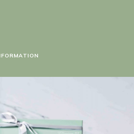
INFORMATION
NFORMATION
ACCESS
33F Azabudai 
106-0041, Ja
CONTACT
Nearest stat
RECRUIT
・Kamiyacho S
・Roppongi-it
PRIVACY POLICY
LUNCH 11:00-
DINNER 18:00
Hills House