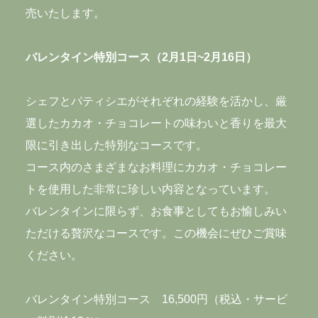
売いたします。
CONTACT
バレンタイン特別コース（2月1日~2月16日）
RECRUIT
PRIVACY POLICY
シェフとパティシエがそれぞれの経験を活かし、厳
選したカカオ・チョコレートの味わいと香りを最大
Hills House
限に引き出した特別なコースです。
コース内のさまざまなお料理にカカオ・チョコレー
トを使用した非常に珍しい内容となっています。
バレンタインに限らず、お食事としてもお愉しみい
ただける贅沢なコースです。この機会にぜひご賞味
ください。
33F Azabudai Hills Mori JP Tower, 1-3-1,
バレンタイン特別コース 16,500円（税込・サービ