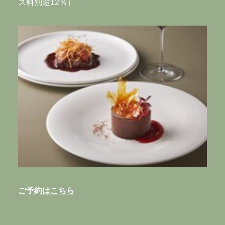
Azabudai, Minato-ku, Tokyo, 106-0041, Japan
ス料別途12％）
Nearest station
・Kamiyacho Station: directly connected to
Exit 5
・Roppongi-itchome Station: 10-minute walk
LUNCH 11:00-15:00(L.O.14:00)
DINNER 18:00-23:00(L.O.22:00)
Irregular holidays
ご予約は
こちら