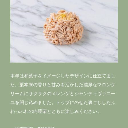
Azabudai, Minato-ku, Tokyo, 106-0041, Japan
Nearest station
・Kamiyacho Station: directly connected to
Exit 5
・Roppongi-itchome Station: 10-minute walk
LUNCH 11:00-15:00(L.O.14:00)
DINNER 18:00-23:00(L.O.22:00)
本年は和菓子をイメージしたデザインに仕立てまし
Irregular holidays
た。栗本来の香りと甘みを活かした濃厚なマロンク
リームにサクサクのメレンゲとシャンティヴァニー
ユを閉じ込めました。トップにのせた裏ごししたふ
わっふわの内藤栗とともに楽しみください。